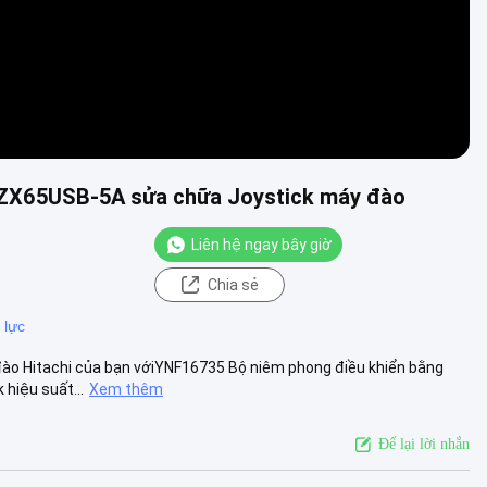
 ZX65USB-5A sửa chữa Joystick máy đào
Liên hệ ngay bây giờ
Chia sẻ
 lực
 đào Hitachi của bạn vớiYNF16735 Bộ niêm phong điều khiển bằng
hiệu suất...
Xem thêm
Để lại lời nhắn