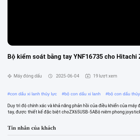
Bộ kiểm soát bằng tay YNF16735 cho Hitachi
Máy đóng dấu
2025-06-04
19 lượt xem
#
con dấu xi lanh thủy lực
#
bộ con dấu xi lanh
#
bộ con dấu thủy
Duy trì độ chính xác và khả năng phản hồi của điều khiển của máy
tay, được thiết kế đặc biệt choZX65USB-5ABộ niêm phong joystick 
Tin nhắn của khách