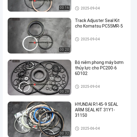
lanh thủy lực
Máy đóng dấu
00:16
2025-09-04
Track Adjuster Seal Kit
cho Komatsu PC55MR-5
Máy đóng dấu
2025-09-04
00:20
Bộ niêm phong máy bơm
thủy lực cho PC200-6
6D102
Máy đóng dấu
2025-09-04
00:28
HYUNDAI R145-9 SEAL
ARM SEAL KIT 31Y1-
31150
Máy đóng dấu
2025-06-04
00:32