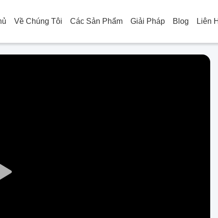
hủ
Về Chúng Tôi
Các Sản Phẩm
Giải Pháp
Blog
Liên 
Play
Video