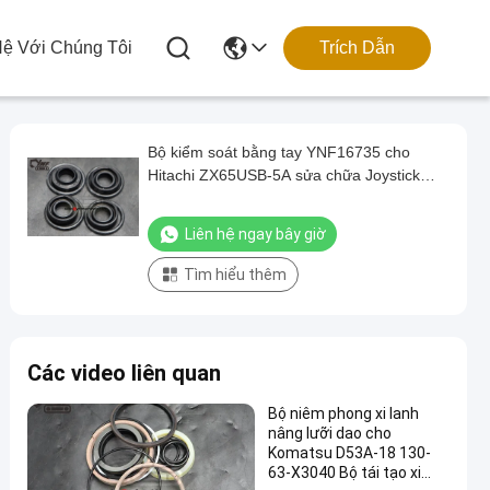
Hệ Với Chúng Tôi
Trích Dẫn
Bộ kiểm soát bằng tay YNF16735 cho
Hitachi ZX65USB-5A sửa chữa Joystick
máy đào
Liên hệ ngay bây giờ
Tìm hiểu thêm
Các video liên quan
Bộ niêm phong xi lanh
nâng lưỡi dao cho
Komatsu D53A-18 130-
63-X3040 Bộ tái tạo xi