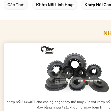
Các Thẻ:
Khớp Nối Linh Hoạt
Khớp Nối Cao
N
Khớp nối 314x46T cho các bộ phận thay thế máy xúc với khớp nối 
đáy bằng nhựa / sắt khớp nối máy bơm linh ho