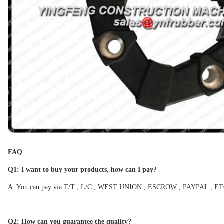
FAQ
Q
1
: I want to buy your products, how can I pay?
A :You can pay via T/T , L/C , WEST UNION , ESCROW , PAYPAL , ETC. Es
Q
2
: How can you guarantee the quality?