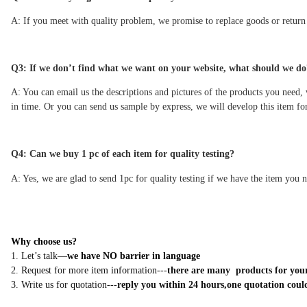
A: If you meet with quality problem, we promise to replace goods or return
Q
3
: If we don’t find what we want on your website, what should we do
A: You can email us the descriptions and pictures of the products you nee
in time. Or you can send us sample by express, we will develop this item fo
Q
4
: Can we buy 1 pc of each item for quality testing?
A: Yes, we are glad to send 1pc for quality testing if we have the item you n
Why choose us?
1
.
Let’s talk—
we have NO barrier in language
2. Request for more item information---
t
here are
many products for your
3.
Write us for quotation---
reply you within 24 hours
,
one quotation coul