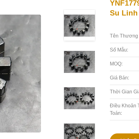
YNF1779
Su Linh
Tên Thương 
Số Mẫu:
MOQ:
Giá Bán:
Thời Gian Gi
Điều Khoản 
Toán: