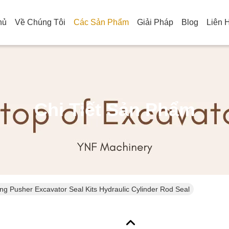
hủ
Về Chúng Tôi
Các Sản Phẩm
Giải Pháp
Blog
Liên 
Chi Tiết Sản Phẩm
ng Pusher Excavator Seal Kits Hydraulic Cylinder Rod Seal