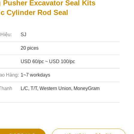
 Pusher Excavator Seal Kits
ic Cylinder Rod Seal
Hiệu:
SJ
20 pices
USD 60/pc ~ USD 100/pc
ao Hàng:
1~7 workdays
Thanh
L/C, T/T, Western Union, MoneyGram