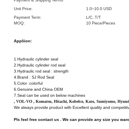
Payment & Shipping Terms
Unit Price:
1.0~10.0 USD
Payment Term:
L/C, T/T
MOQ:
10 Piece/Pieces
Appliion:
1.Hydraulic cylinder seal
2.Hydraulic cylinder rod seal
3.Hydraulic rod seal : strength
4.Brand : SJ Rod Seal
5.Color :colorful
6.Genuine and China OEM
7.Seal can be used on below machines
, VOL-VO , Komatsu, Hitachi, Kobelco, Kato, Sumiyomo, Hyund
We always provide product with Excellent quality and competitiv
Pls feel free contact us . We can provide any size you wan