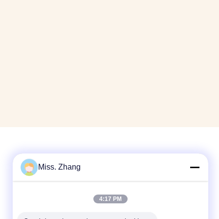
Miss. Zhang
Liên lạc nhanh
Điện thoại
4:17 PM
86-177-44909388