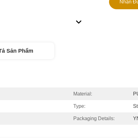
Nhận Đư
Tả Sản Phẩm
Material:
P
Type:
St
Packaging Details:
YN