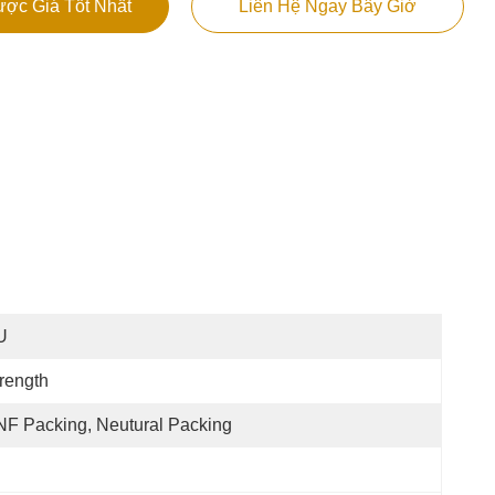
ợc Giá Tốt Nhất
Liên Hệ Ngay Bây Giờ
U
rength
F Packing, Neutural Packing