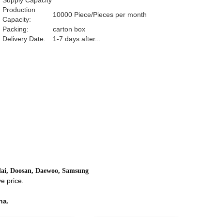
Supply Capacity
Production
10000 Piece/Pieces per month
Capacity:
Packing:
carton box
Delivery Date:
1-7 days after...
ai, Doosan, Daewoo, Samsung
e price.
na.