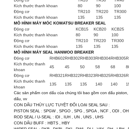
Động cơ
TR20
TR30
TR40
Kích thước thanh khoan
80
90
100
Động cơ
TR210
TR220
TR300
Kích thước thanh khoan
135
135
135
MÔ HÌNH MÁY MÓC KOMATSU BREAKER SEAL
Động cơ
KCB15
KCB20
KCB25
Kích thước thanh khoan
80
90
100
Động cơ
TR210
TR220
TR300
Kích thước thanh khoan
135
135
135
MÔ HÌNH MÁY SEAL HANWOO BREAKER
Động cơ
RHB602
RHB302
RHB303
RHB304
RHB305
R
Kích thước thanh
45
45
50
58
68
8
khoan
Động cơ
RHB321
RHB322
RHB323
RHB325
RHB326
R
Kích thước thanh
135
135
135
140
140
1
khoan
Các sản phẩm con dấu của chúng tôi bao gồm con dấu piston,
dấu, vv
CON DẤU THỦY LỰC TUYỆT ĐỐI LOẠI SEAL SAU
:
PISTON SEAL
:
SPGW
,
SPGO
,
SPG
,
SPGA
,
NCF
,
ODI
,
OH
ROD SEAL / U-SEAL
:
IDI
,
IUH
,
UN
,
UNS
,
UHS
CON DẤU BUFF
:
HBTS
,
HBY