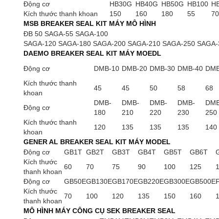
Động cơ
HB30G
HB40G
HB50G
HB100
H
Kích thước thanh khoan
150
160
180
55
70
MSB BREAKER SEAL KIT MÁY MÔ HÌNH
ĐB 50 SAGA-55 SAGA-100
SAGA-120 SAGA-180 SAGA-200 SAGA-210 SAGA-250 SAGA-
DAEMO BREAKER SEAL KIT MÁY MOEDL
Động cơ
DMB-10
DMB-20
DMB-30
DMB-40
DMB
Kích thước thanh
45
45
50
58
68
khoan
DMB-
DMB-
DMB-
DMB-
DMB
Động cơ
180
210
220
230
250
Kích thước thanh
120
135
135
135
140
khoan
GENER AL BREAKER SEAL KIT MÁY MODEL
Động cơ
GB1T
GB2T
GB3T
GB4T
GB5T
GB6T
Kích thước
60
70
75
90
100
125
thanh khoan
Động cơ
GB50E
GB130E
GB170E
GB220E
GB300E
GB500E
Kích thước
70
100
120
135
150
160
thanh khoan
MÔ HÌNH MÁY CÔNG CỤ SEK BREAKER SEAL