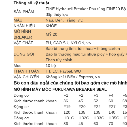
Thông số kỹ thuật
FINE Hydraucli Breaker Phụ tùng FINE20 Bộ
SẢN PHẨM
đập thủy lực
MÀU
Nâu, Đen, Trắng, v.v.
NHÃN HIỆU
KHỎE
MÔ HÌNH
MỸ 20
BREAKER
VẬT CHẤT
PU, CAO SU, NYLON, v.v.
Bao bì trung tính: túi nhựa + thùng carton
ĐÓNG GÓI
Bao bì thương mại: túi nhựa ploy + hộp giấy 
Theo tùy chỉnh
Moq
10 bộ
THANH TOÁN
TT, LC, Paypal, WU
VẬN CHUYỂN
Không khí / Biển / Express, v.v.
Bộ con dấu ngắt của chúng tôi bao gồm các mô hìn
MÔ HÌNH MÁY MÓC FURUKAWA BREAKER SEAL
Động cơ
F1
F2
F3
F4
F
Kích thước thanh khoan
36
45
52
60
68
Động cơ
F19
F20
F22
F27
F
Kích thước thanh khoan
120
135
135
140
15
Động cơ
HB1G
HB2G
HB3G
HB5G
H
Kích thước thanh khoan
36
45
60
70
90