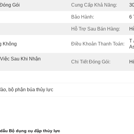
 Đóng Gói
Cung Cấp Khả Năng:
3
Bảo Hành:
6
Hỗ Trợ Sau Bán Hàng:
Hỗ
T 
g Không
Điều Khoản Thanh Toán:
A
Việc Sau Khi Nhận 
Chi Tiết Đóng Gói:
H
đào
, 
bộ phận búa thủy lực
 dấu Bộ dụng cụ đập thủy lực