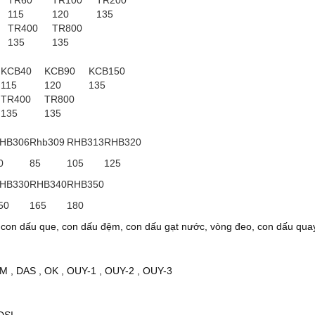
TR60
TR100
TR200
115
120
135
TR400
TR800
135
135
KCB40
KCB90
KCB150
115
120
135
TR400
TR800
135
135
HB306
Rhb309
RHB313
RHB320
0
85
105
125
HB330
RHB340
RHB350
50
165
180
 con dấu que, con dấu đệm, con dấu gạt nước, vòng đeo, con dấu qua
M
,
DAS
,
OK
,
OUY-1
,
OUY-2
,
OUY-3