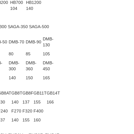
B200
HB700
HB1200
104
140
300 SAGA-350 SAGA-500
DMB-
-50
DMB-70
DMB-90
130
80
85
105
-
DMB-
DMB-
DMB-
300
360
450
140
150
165
GB8AT
GB8T
GB8F
GB11T
GB14T
130
140
137
155
166
F240
F270
F320
F400
137
140
155
160