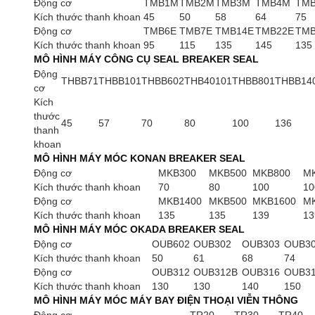
Động cơ
TMB1M
TMB2M
TMB3M
TMB4M
TM
Kích thước thanh khoan
45
50
58
64
75
Động cơ
TMB6E
TMB7E
TMB14E
TMB22E
TMB
Kích thước thanh khoan
95
115
135
145
135
MÔ HÌNH MÁY CÔNG CỤ SEAL BREAKER SEAL
Động
THBB71
THBB101
THBB602
THB40101
THBB801
THBB14
cơ
Kích
thước
45
57
70
80
100
136
thanh
khoan
MÔ HÌNH MÁY MÓC KONAN BREAKER SEAL
Động cơ
MKB300
MKB500
MKB800
M
Kích thước thanh khoan
70
80
100
10
Động cơ
MKB1400
MKB500
MKB1600
M
Kích thước thanh khoan
135
135
139
13
MÔ HÌNH MÁY MÓC OKADA BREAKER SEAL
Động cơ
OUB602
OUB302
OUB303
OUB3
Kích thước thanh khoan
50
61
68
74
Động cơ
OUB312
OUB312B
OUB316
OUB3
Kích thước thanh khoan
130
130
140
150
MÔ HÌNH MÁY MÓC MÁY BAY ĐIỆN THOẠI VIỄN THÔNG