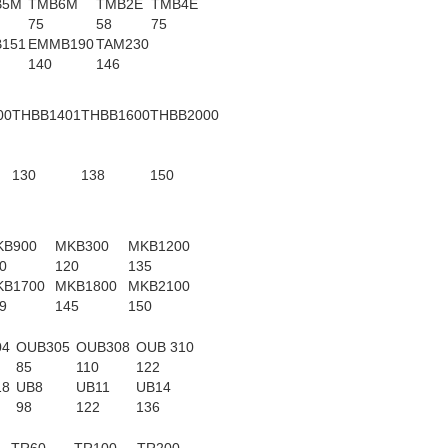
B5M
TMB6M
TMB2E
TMB4E
75
58
75
151
EMMB190
TAM230
140
146
00
THBB1401
THBB1600
THBB2000
130
138
150
KB900
MKB300
MKB1200
0
120
135
KB1700
MKB1800
MKB2100
9
145
150
04
OUB305
OUB308
OUB 310
85
110
122
18
UB8
UB11
UB14
98
122
136