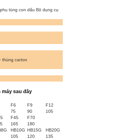
 phụ tùng con dấu Bộ dụng cụ
+ thùng carton
h máy sau đây
5
F6
F9
F12
75
90
105
35
F45
F70
5
165
180
B8G
HB10G
HB15G
HB20G
105
120
135