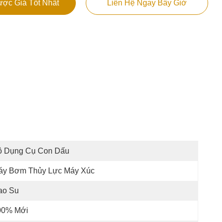
ợc Giá Tốt Nhất
Liên Hệ Ngay Bây Giờ
ộ Dụng Cụ Con Dấu
áy Bơm Thủy Lực Máy Xúc
ao Su
00% Mới