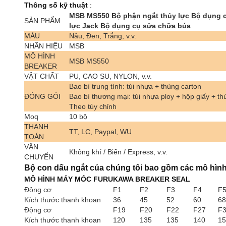
Thông số kỹ thuật
:
MSB MS550 Bộ phận ngắt thủy lực Bộ dụng 
SẢN PHẨM
lực Jack Bộ dụng cụ sửa chữa búa
MÀU
Nâu, Đen, Trắng, v.v.
NHÃN HIỆU
MSB
MÔ HÌNH
MSB MS550
BREAKER
VẬT CHẤT
PU, CAO SU, NYLON, v.v.
Bao bì trung tính: túi nhựa + thùng carton
ĐÓNG GÓI
Bao bì thương mại: túi nhựa ploy + hộp giấy + th
Theo tùy chỉnh
Moq
10 bộ
THANH
TT, LC, Paypal, WU
TOÁN
VẬN
Không khí / Biển / Express, v.v.
CHUYỂN
Bộ con dấu ngắt của chúng tôi bao gồm các mô hìn
MÔ HÌNH MÁY MÓC FURUKAWA BREAKER SEAL
Động cơ
F1
F2
F3
F4
F
Kích thước thanh khoan
36
45
52
60
68
Động cơ
F19
F20
F22
F27
F
Kích thước thanh khoan
120
135
135
140
15