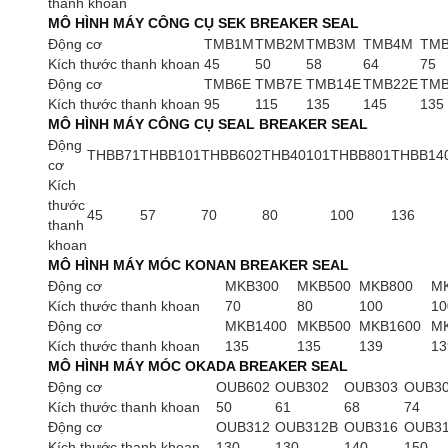
thanh khoan
MÔ HÌNH MÁY CÔNG CỤ SEK BREAKER SEAL
Động cơ
TMB1M
TMB2M
TMB3M
TMB4M
TM
Kích thước thanh khoan
45
50
58
64
75
Động cơ
TMB6E
TMB7E
TMB14E
TMB22E
TMB
Kích thước thanh khoan
95
115
135
145
135
MÔ HÌNH MÁY CÔNG CỤ SEAL BREAKER SEAL
Động
THBB71
THBB101
THBB602
THB40101
THBB801
THBB14
cơ
Kích
thước
45
57
70
80
100
136
thanh
khoan
MÔ HÌNH MÁY MÓC KONAN BREAKER SEAL
Động cơ
MKB300
MKB500
MKB800
M
Kích thước thanh khoan
70
80
100
10
Động cơ
MKB1400
MKB500
MKB1600
M
Kích thước thanh khoan
135
135
139
13
MÔ HÌNH MÁY MÓC OKADA BREAKER SEAL
Động cơ
OUB602
OUB302
OUB303
OUB3
Kích thước thanh khoan
50
61
68
74
Động cơ
OUB312
OUB312B
OUB316
OUB3
Kích thước thanh khoan
130
130
140
150