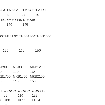
B5M
TMB6M
TMB2E
TMB4E
75
58
75
151
EMMB190
TAM230
140
146
00
THBB1401
THBB1600
THBB2000
130
138
150
KB900
MKB300
MKB1200
0
120
135
KB1700
MKB1800
MKB2100
9
145
150
04
OUB305
OUB308
OUB 310
85
110
122
18
UB8
UB11
UB14
98
122
136