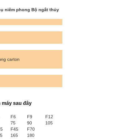
cụ niêm phong Bộ ngắt thủy
ùng carton
h máy sau đây
5
F6
F9
F12
75
90
105
35
F45
F70
5
165
180