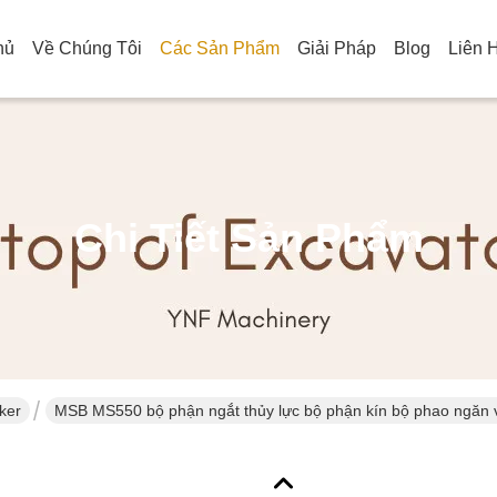
hủ
Về Chúng Tôi
Các Sản Phẩm
Giải Pháp
Blog
Liên 
Chi Tiết Sản Phẩm
ker
MSB MS550 bộ phận ngắt thủy lực bộ phận kín bộ phao ngăn 