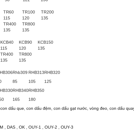
TR60
TR100
TR200
115
120
135
TR400
TR800
135
135
KCB40
KCB90
KCB150
115
120
135
TR400
TR800
135
135
HB306
Rhb309
RHB313
RHB320
0
85
105
125
HB330
RHB340
RHB350
50
165
180
 con dấu que, con dấu đệm, con dấu gạt nước, vòng đeo, con dấu qua
M
,
DAS
,
OK
,
OUY-1
,
OUY-2
,
OUY-3