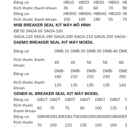
Động cơ
HB1G
HB2G
HB3G
HB5G
H
Kích thước thanh khoan
36
45
60
70
90
Động cơ
HB30G
HB40G
HB50G
HB100
H
Kích thước thanh khoan
150
160
180
55
70
MSB BREAKER SEAL KIT MÁY MÔ HÌNH
ĐB 50 SAGA-55 SAGA-100
SAGA-120 SAGA-180 SAGA-200 SAGA-210 SAGA-250 SAGA-
DAEMO BREAKER SEAL KIT MÁY MOEDL
Động cơ
DMB-10
DMB-20
DMB-30
DMB-40
DMB
Kích thước thanh
45
45
50
58
68
khoan
DMB-
DMB-
DMB-
DMB-
DMB
Động cơ
180
210
220
230
250
Kích thước thanh
120
135
135
135
140
khoan
GENER AL BREAKER SEAL KIT MÁY MODEL
Động cơ
GB1T
GB2T
GB3T
GB4T
GB5T
GB6T
Kích thước
60
70
75
90
100
125
thanh khoan
Động cơ
GB50E
GB130E
GB170E
GB220E
GB300E
GB500E
Kích thước
70
100
120
135
150
160