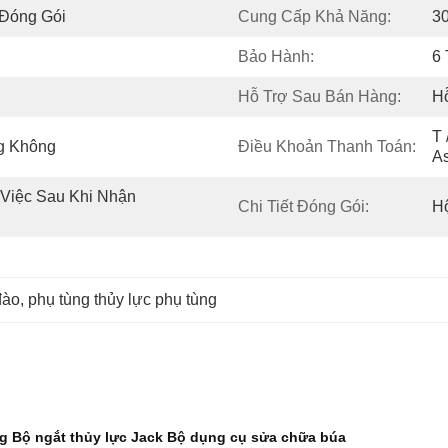
 Đóng Gói
Cung Cấp Khả Năng:
3
Bảo Hành:
6
Hỗ Trợ Sau Bán Hàng:
Hỗ
T 
g Không
Điều Khoản Thanh Toán:
A
Việc Sau Khi Nhận 
Chi Tiết Đóng Gói:
H
đào
, 
phụ tùng thủy lực phụ tùng
 Bộ ngắt thủy lực Jack Bộ dụng cụ sửa chữa búa