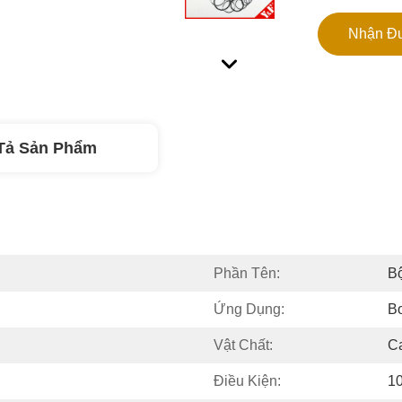
Nhận Đư
Tả Sản Phẩm
Phần Tên:
B
Ứng Dụng:
B
Vật Chất:
C
Điều Kiện:
1