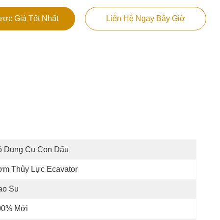
ợc Giá Tốt Nhất
Liên Hệ Ngay Bây Giờ
ộ Dụng Cụ Con Dấu
ơm Thủy Lực Ecavator
ao Su
00% Mới