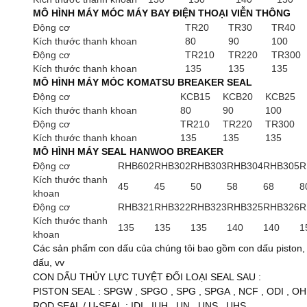
MÔ HÌNH MÁY MÓC MÁY BAY ĐIỆN THOẠI VIỄN THÔNG
Động cơ
TR20
TR30
TR40
Kích thước thanh khoan
80
90
100
Động cơ
TR210
TR220
TR300
Kích thước thanh khoan
135
135
135
MÔ HÌNH MÁY MÓC KOMATSU BREAKER SEAL
Động cơ
KCB15
KCB20
KCB25
Kích thước thanh khoan
80
90
100
Động cơ
TR210
TR220
TR300
Kích thước thanh khoan
135
135
135
MÔ HÌNH MÁY SEAL HANWOO BREAKER
Động cơ
RHB602
RHB302
RHB303
RHB304
RHB305
R
Kích thước thanh
45
45
50
58
68
8
khoan
Động cơ
RHB321
RHB322
RHB323
RHB325
RHB326
R
Kích thước thanh
135
135
135
140
140
1
khoan
Các sản phẩm con dấu của chúng tôi bao gồm con dấu piston,
dấu, vv
CON DẤU THỦY LỰC TUYỆT ĐỐI LOẠI SEAL SAU
:
PISTON SEAL
:
SPGW
,
SPGO
,
SPG
,
SPGA
,
NCF
,
ODI
,
OH
ROD SEAL / U-SEAL
:
IDI
,
IUH
,
UN
,
UNS
,
UHS