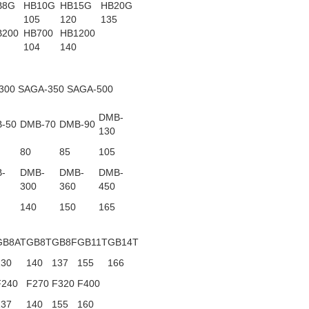
B8G
HB10G
HB15G
HB20G
105
120
135
B200
HB700
HB1200
104
140
300 SAGA-350 SAGA-500
DMB-
-50
DMB-70
DMB-90
130
80
85
105
-
DMB-
DMB-
DMB-
300
360
450
140
150
165
GB8AT
GB8T
GB8F
GB11T
GB14T
130
140
137
155
166
F240
F270
F320
F400
137
140
155
160