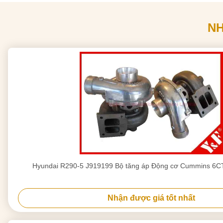
N
Hyundai R290-5 J919199 Bộ tăng áp Động cơ Cummins 6C
Nhận được giá tốt nhất