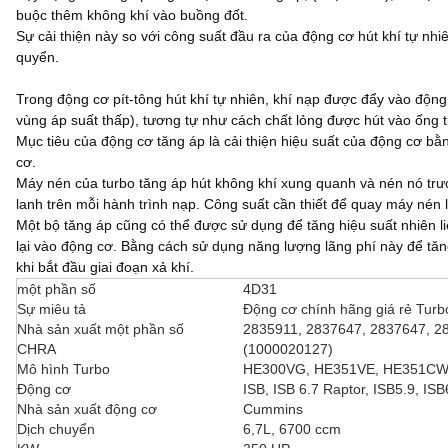
buộc thêm không khí vào buồng đốt.
Sự cải thiện này so với công suất đầu ra của động cơ hút khí tự nhiê
quyển.
Trong động cơ pít-tông hút khí tự nhiên, khí nạp được đẩy vào động 
vùng áp suất thấp), tương tự như cách chất lỏng được hút vào ống t
Mục tiêu của động cơ tăng áp là cải thiện hiệu suất của động cơ b
cơ.
Máy nén của turbo tăng áp hút không khí xung quanh và nén nó trướ
lanh trên mỗi hành trình nạp. Công suất cần thiết để quay máy nén 
Một bộ tăng áp cũng có thể được sử dụng để tăng hiệu suất nhiên li
lại vào động cơ. Bằng cách sử dụng năng lượng lãng phí này để tăn
khi bắt đầu giai đoạn xả khí.
một phần số
4D31
Sự miêu tả
Động cơ chính hãng giá rẻ Turb
Nhà sản xuất một phần số
2835911, 2837647, 2837647, 2
CHRA
(1000020127)
Mô hình Turbo
HE300VG, HE351VE, HE351C
Động cơ
ISB, ISB 6.7 Raptor, ISB5.9, ISB
Nhà sản xuất động cơ
Cummins
Dịch chuyển
6,7L, 6700 ccm