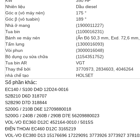
KW
350 HP
Nhiên liệu
Dầu diesel
Góc α (vỏ máy nén)
175 °
Góc β (vỏ tuabin)
189 °
Nhà ở mang
(1900011227)
Tua bin
(1100016231)
Bánh xe máy nén
(Ấn Độ 50,3 mm, Exd. 72,6 mm, 
Tấm lưng
(1300016093)
Vòi phun
(3000016048)
Bộ dụng cụ sửa chữa
(1154351752)
Tua bin AR
VGT
Thay thế bởi
3770973, 2834603, 4046264
nhà chế tạo
HOLSET
Số phần khác:
EC140 / S100 D4D 12D24-0016
S2B210 D6D 318707
S2B290 D7D 318844
S200G / 210B D6E 12709880018
S200G / 240B / 260B / 290B D7E 56209880023
VOL-VO EC360 D12C 452164-0010 / 5015S
ĐIỆN THOẠI EC460 D12C 3165219
VOL-VO EC380 D13 15176696 17229091 3773926 3773927 37810