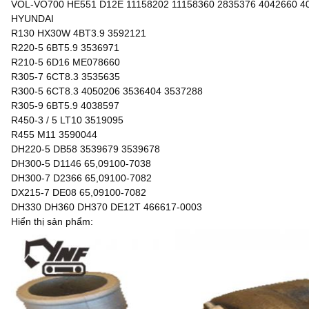
VOL-VO700 HE551 D12E 11158202 11158360 2835376 4042660 4
HYUNDAI
R130 HX30W 4BT3.9 3592121
R220-5 6BT5.9 3536971
R210-5 6D16 ME078660
R305-7 6CT8.3 3535635
R300-5 6CT8.3 4050206 3536404 3537288
R305-9 6BT5.9 4038597
R450-3 / 5 LT10 3519095
R455 M11 3590044
DH220-5 DB58 3539679 3539678
DH300-5 D1146 65,09100-7038
DH300-7 D2366 65,09100-7082
DX215-7 DE08 65,09100-7082
DH330 DH360 DH370 DE12T 466617-0003
Hiển thị sản phẩm: