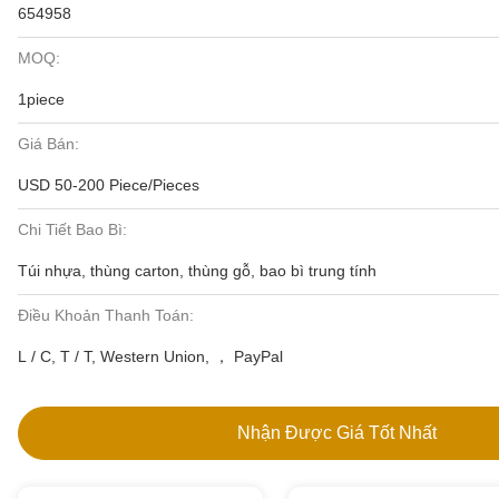
654958
MOQ:
1piece
Giá Bán:
USD 50-200 Piece/Pieces
Chi Tiết Bao Bì:
Túi nhựa, thùng carton, thùng gỗ, bao bì trung tính
Điều Khoản Thanh Toán:
L / C, T / T, Western Union, ， PayPal
Nhận Được Giá Tốt Nhất