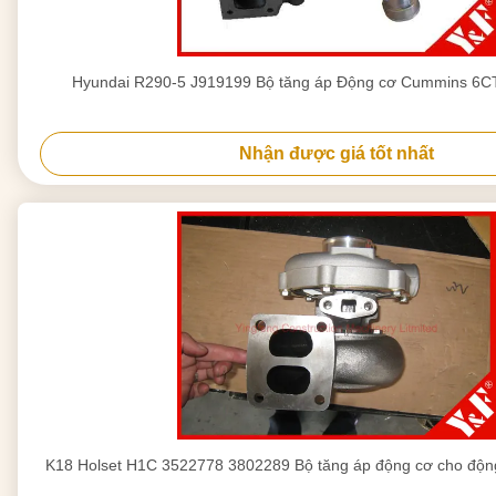
Hyundai R290-5 J919199 Bộ tăng áp Động cơ Cummins 6C
Nhận được giá tốt nhất
K18 Holset H1C 3522778 3802289 Bộ tăng áp động cơ cho độ