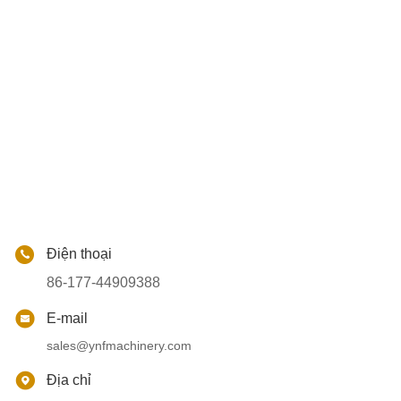
Điện thoại
86-177-44909388
E-mail
sales@ynfmachinery.com
Địa chỉ