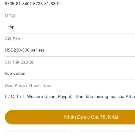
6735-81-8401 6735-81-8301
MOQ:
1 tập
Giá Bán:
USD230-500 per set
Chi Tiết Bao Bì:
hộp carton
Điều Khoản Thanh Toán:
L / C, T / T, Western Union, Paypal, , Đảm bảo thương mại của Alib
Nhận Được Giá Tốt Nhất