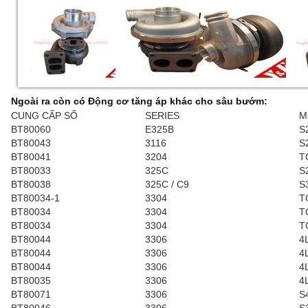
Ngoài ra còn có Động cơ tăng áp khác cho sâu bướm:
CUNG CẤP SỐ
SERIES
M
BT80060
E325B
S
BT80043
3116
S
BT80041
3204
T
BT80033
325C
S
BT80038
325C / C9
S
BT80034-1
3304
T
BT80034
3304
T
BT80034
3304
T
BT80044
3306
4
BT80044
3306
4
BT80044
3306
4
BT80035
3306
4
BT80071
3306
S
BT80046
3306
S