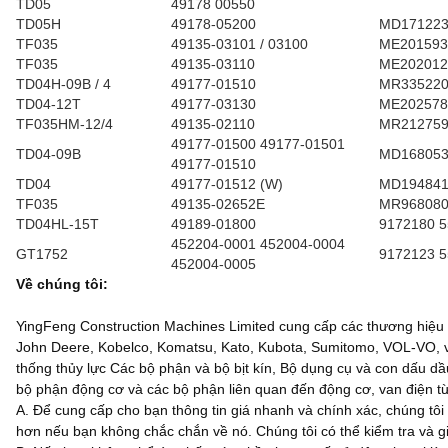
TD05
49178 00550
TD05H
49178-05200
MD17122
TF035
49135-03101 / 03100
ME201593
TF035
49135-03110
ME202012
TD04H-09B / 4
49177-01510
MR335220
TD04-12T
49177-03130
ME202578
TF035HM-12/4
49135-02110
MR21275
49177-01500 49177-01501
TD04-09B
MD168053
49177-01510
TD04
49177-01512 (W)
MD19484
TF035
49135-02652E
MR96808
TD04HL-15T
49189-01800
9172180 
452204-0001 452004-0004
GT1752
9172123 
452004-0005
Về chúng tôi:
YingFeng Construction Machines Limited cung cấp các thương hiệu 
John Deere, Kobelco, Komatsu, Kato, Kubota, Sumitomo, VOL-VO, v
thống thủy lực Các bộ phận và bộ bịt kín, Bộ dụng cụ và con dấu d
bộ phận động cơ và các bộ phận liên quan đến động cơ, van điện từ
A. Để cung cấp cho bạn thông tin giá nhanh và chính xác, chúng tôi
hơn nếu bạn không chắc chắn về nó. Chúng tôi có thể kiểm tra và g