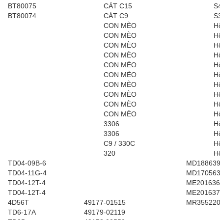
BT80075
CÁT C15
S
BT80074
CÁT C9
S
CON MÈO
H
CON MÈO
H
CON MÈO
H
CON MÈO
H
CON MÈO
H
CON MÈO
H
CON MÈO
H
CON MÈO
H
CON MÈO
H
CON MÈO
H
3306
H
3306
H
C9 / 330C
H
320
H
TD04-09B-6
MD18863
TD04-11G-4
MD17056
TD04-12T-4
ME201636
TD04-12T-4
ME201637
4D56T
49177-01515
MR35522
TD6-17A
49179-02119