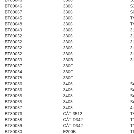
BT80046
3306
S
BT80067
3306
S
BT80045
3306
T
BT80048
3306
T
BT80049
3306
3
BT80052
3306
3
BT80052
3306
3
BT80052
3306
3
BT80052
3306
3
BT80053
330B
3
BT80037
330C
BT80054
330C
BT80078
330C
BT80056
3406
S
BT80056
3406
S
BT80065
3408
S
BT80065
3408
S
BT80057
3408
4
BT80076
CÁT 3512
T
BT80058
CÁT D342
T
BT80059
CÁT D342
T
BT80030
E200B
T