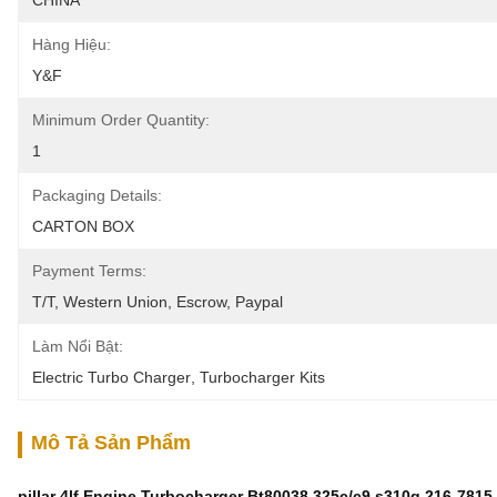
CHINA
Hàng Hiệu:
Y&F
Minimum Order Quantity:
1
Packaging Details:
CARTON BOX
Payment Terms:
T/T, Western Union, Escrow, Paypal
Làm Nổi Bật:
Electric Turbo Charger
, 
Turbocharger Kits
Mô Tả Sản Phẩm
pillar 4lf Engine Turbocharger Bt80038 325c/c9 s310g 216-7815