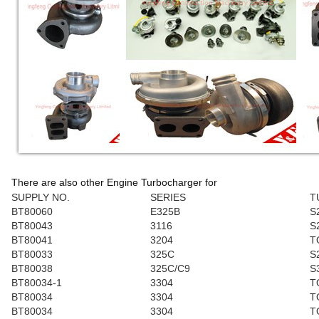
There are also other Engine Turbocharger for
SUPPLY NO.
SERIES
T
BT80060
E325B
S
BT80043
3116
S
BT80041
3204
T
BT80033
325C
S
BT80038
325C/C9
S
BT80034-1
3304
T
BT80034
3304
T
BT80034
3304
T