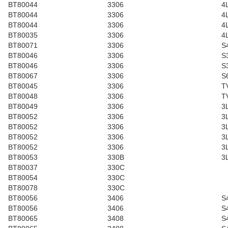
BT80044
3306
4
BT80044
3306
4
BT80044
3306
4
BT80035
3306
4
BT80071
3306
S
BT80046
3306
S
BT80046
3306
S
BT80067
3306
S
BT80045
3306
T
BT80048
3306
T
BT80049
3306
3
BT80052
3306
3
BT80052
3306
3
BT80052
3306
3
BT80052
3306
3
BT80053
330B
3
BT80037
330C
BT80054
330C
BT80078
330C
BT80056
3406
S
BT80056
3406
S
BT80065
3408
S