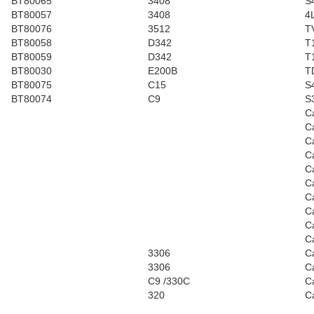
BT80065
3408
S
BT80057
3408
4
BT80076
3512
T
BT80058
D342
T
BT80059
D342
T
BT80030
E200B
T
BT80075
C15
S
BT80074
C9
S
C
C
C
C
C
C
C
C
C
C
3306
C
3306
C
C9 /330C
C
320
C