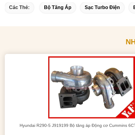
Các Thẻ:
Bộ Tăng Áp
Sạc Turbo Điện
N
Hyundai R290-5 J919199 Bộ tăng áp Động cơ Cummins 6C