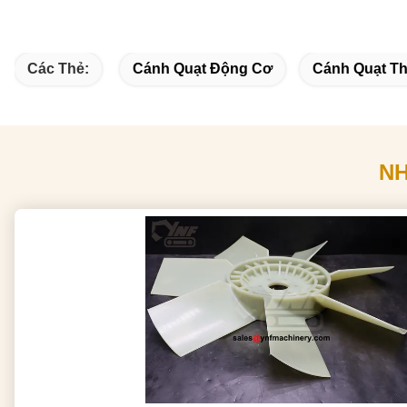
Các Thẻ:
Cánh Quạt Động Cơ
Cánh Quạt Th
N