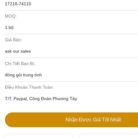
17218-74110
MOQ:
1 bộ
Giá Bán:
ask our sales
Chi Tiết Bao Bì:
đóng gói trung tính
Điều Khoản Thanh Toán:
T/T, Paypal, Công Đoàn Phương Tây
Nhận Được Giá Tốt Nhất