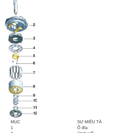
MỤC
SỰ MIÊU TẢ
1
Ổ đĩa