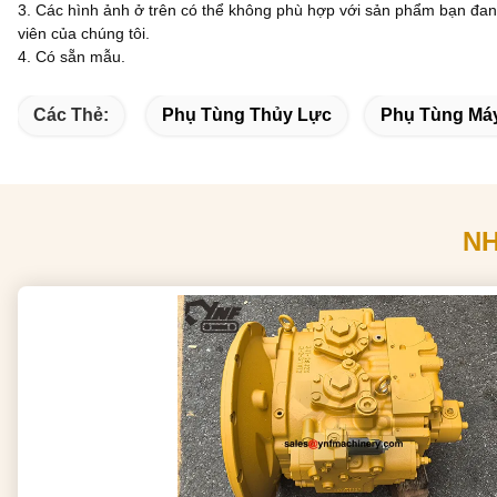
3. Các hình ảnh ở trên có thể không phù hợp với sản phẩm bạn đang
viên của chúng tôi.
4. Có sẵn mẫu.
Các Thẻ:
Phụ Tùng Thủy Lực
Phụ Tùng Má
N