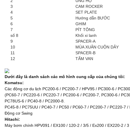
2
ỦNG HỘ
3
CAM ROCKER
4
SET PLATE
5
Hướng dẫn BƯỚC
6
GHIM
7
PÍT TÔNG
số 8
Khối xi lanh
9
SPACER-A
10
MÙA XUÂN CUỘN DÂY
11
SPACER-B
12
TẤM VAN
Dưới đây là danh sách các mô hình cung cấp của chúng tôi:
Komatsu:
Các động cơ du lịch PC200-6 / PC200-7 / HPV95 / PC300-6 / PC30
(PC60-7 / PC220-6 / PC220-7 / PC200-6 / PC200-7, PC300-6 / PC
PC78US-6 / PC40-8 / PC2000-8.
PC45-8 / PC75UU / PC40-7 / PC50 / PC60-7 / PC200-7 / PC220-7 /
Động cơ Swing
Hitachi:
Máy bơm chính HPV091 / EX100 / 120-2 / 3/5 / Ex200 / EX220-2 / 