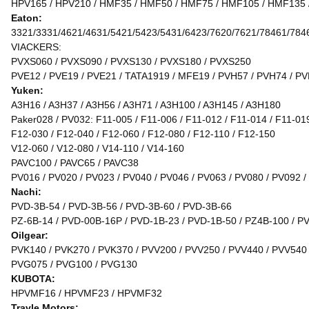
HPV165 / HPV210 / HMF35 / HMF50 / HMF75 / HMF105 / HMF135 
Eaton:
3321/3331/4621/4631/5421/5423/5431/6423/7620/7621/78461/7846
VIACKERS:
PVXS060 / PVXS090 / PVXS130 / PVXS180 / PVXS250
PVE12 / PVE19 / PVE21 / TATA1919 / MFE19 / PVH57 / PVH74 / P
Yuken:
A3H16 / A3H37 / A3H56 / A3H71 / A3H100 / A3H145 / A3H180
Paker028 / PV032: F11-005 / F11-006 / F11-012 / F11-014 / F11-019
F12-030 / F12-040 / F12-060 / F12-080 / F12-110 / F12-150
V12-060 / V12-080 / V14-110 / V14-160
PAVC100 / PAVC65 / PAVC38
PV016 / PV020 / PV023 / PV040 / PV046 / PV063 / PV080 / PV092 /
Nachi:
PVD-3B-54 / PVD-3B-56 / PVD-3B-60 / PVD-3B-66
PZ-6B-14 / PVD-00B-16P / PVD-1B-23 / PVD-1B-50 / PZ4B-100 / PV
Oilgear:
PVK140 / PVK270 / PVK370 / PVV200 / PVV250 / PVV440 / PVV540
PVG075 / PVG100 / PVG130
KUBOTA:
HPVMF16 / HPVMF23 / HPVMF32
Travle Motors: