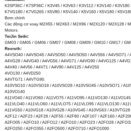
K3SP36C / K7SP36C / K3V45 / K3V63 / K3V112 / K3V140 / K3V180 
K7VG180 / K7VG265 / K5V80 / K5V140 / K5V160 / K5V180 / K5V18
Bơm chính
Các động cơ xoay M2X55 / M2X63 / M2X96 / M2X120 / M2X128 / M
Motors.
TeiJin Seiki:
GM03 / GM05 / GM06 / GM07 / GM08 / GM09 / GM10 / GM17 / GM1
Rexroth:
A4VSO40 / A4VSO45 / A4VSO50 / A4VSO50 / A4VS56 / A4VSO71 /
A4VG28 / A4VG40 / A4VG56 / A4VG71 / A4VG90 / A4VG125 / A4VG
A4V40 / A4V56 / A4V71 / A4V90 / A4V125 / A4V250
4VO130 / A4VD250
A4VTG71 / A4VTG90.
A10VSO10 / A10VSO18 / A10VSO28 / A10VSO45 / A10VSO71 / A10V
A10VO140
A11VO40 / A11VO60 / A11VO75 / A11VO95 / A11VO130 / A11VO145
A11VLO40 / A11VLO60 / A11VLO75 / A11VLO95 / A11VLO130 / A11
A11VG50 / A10VG18 / A10VG28 / A10VG45 / A10VG63 / A10VTG28
A2F12 / A2F23 / A2F28 / A2F55 / A2F80 / A2F107 / A2F160 / A2F20
A2FO05 / A2FO10 / A2FO12 / A2FO10 / A2FO23 / A2FO28 / A2FO32
A2FO250 / A2FO355 / A2FO500 / A2FO710 / A2FO1000