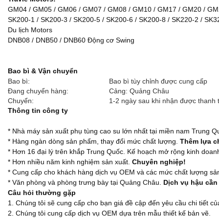
GM04 / GM05 / GM06 / GM07 / GM08 / GM10 / GM17 / GM20 / GM
SK200-1 / SK200-3 / SK200-5 / SK200-6 / SK200-8 / SK220-2 / SK3
Du lịch Motors
DNB08 / DNB50 / DNB60 Động cơ Swing
Bao bì & Vận chuyển
Bao bì:
Bao bì tùy chỉnh được cung cấp
Đang chuyển hàng:
Cảng: Quảng Châu
Chuyển:
1-2 ngày sau khi nhận được thanh 
Thông tin công ty
* Nhà máy sản xuất phụ tùng cao su lớn nhất tại miền nam Trung Q
* Hàng ngàn dòng sản phẩm, thay đổi mức chất lượng.
Thêm lựa c
* Hơn 16 đại lý trên khắp Trung Quốc. Kế hoạch mở rộng kinh doanh 
* Hơn nhiều năm kinh nghiệm sản xuất.
Chuyên nghiệp!
* Cung cấp cho khách hàng dịch vụ OEM và các mức chất lượng s
* Văn phòng và phòng trưng bày tại Quảng Châu.
Dịch vụ hậu cần 
Câu hỏi thường gặp
1. Chúng tôi sẽ cung cấp cho bạn giá đề cập đến yêu cầu chi tiết củ
2. Chúng tôi cung cấp dịch vụ OEM dựa trên mẫu thiết kế bản vẽ.