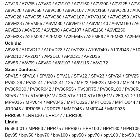
A7V26 / A7V55 / A7V80 / A7V107 / A7V160 / A7V200 / A7V225 / A7V
A8VO28 / A8VO55 / A8VO80 / A8VO107 / A8VO160 / A8VO250 / A8
A7VO28 / A7VO55 / A7VO80 / A7VO107 / A7VO160 / A7VO250 / A7
A6VM28 / A6VM55 / A6VM80 / A6VM107 / A6VM140 / A6VM160 / A
A6VE28 / A6VE55 / A6VE80 / A6VE107 / A6VE160 / A6VE250
A2FM23 / A2FM28 / A2FM32 / A2FM45 / A2FM56 / A2FM63 / A2FM
Uchida:
A8V86 / A10VD17 / A10VD23 / A10VD28 / A10VD40 / A10VD43 / A1
AP2D12 / AP2D14 / AP2D18 / AP2D21 / AP2D36
A8V55 / A8V59 / A8V80 / A8V107 / A8V115 / A8V172
Sauer Danfoss:
SPV15 / SPV18 / SPV20 / SPV21 / SPV22 / SPV23 / SPV24 / SPV25
PV42-28 / PV42-41 / PV42-41-125 / MF22 / MF23 / MF20 / MF24 /
PV90R030 / PV90R042 / PV90R55 / PV90R75 / PV90R100 / PV90R
SPV6 / 119 / 51V060,51V / 080,51V / 110,51V160,51V / 250,51D / 11
MPV035 / MPV044 / MPV046 / MPTO025 / MPTO035 / MPTO044 
JRR045 / JRR065 / JRR075 / MMF046 / MMF044 / MMF035
FRR090 / ERR130 / ERR147 / ERR100
Linde:
Hmf63-01 / MPR63 / HPR75 / HPR90 / HPR100 / HPR130 / HPR105
Bpv35 / bpv50 / bpv70 / bpv100 / bpv50 / bpv70 / bpv100 / bpv50 