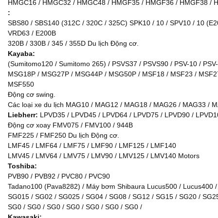
HMGC16 / HMGC32 / HMGC48 / HMGF35 / HMGF36 / HMGF38 / HMG
:
SBS80 / SBS140 (312C / 320C / 325C) SPK10 / 10 / SPV10 / 10 (E200
VRD63 / E200B
320B / 330B / 345 / 355D Du lịch Động cơ.
Kayaba:
(Sumitomo120 / Sumitomo 265) / PSVS37 / PSVS90 / PSV-10 / PSV-
MSG18P / MSG27P / MSG44P / MSG50P / MSF18 / MSF23 / MSF27 
MSF550
Động cơ swing.
Các loại xe du lịch MAG10 / MAG12 / MAG18 / MAG26 / MAG33 
Liebherr:
LPVD35 / LPVD45 / LPVD64 / LPVD75 / LPVD90 / LPVD10
Động cơ xoay FMV075 / FMV100 / 944B
FMF225 / FMF250 Du lịch Động cơ.
LMF45 / LMF64 / LMF75 / LMF90 / LMF125 / LMF140
LMV45 / LMV64 / LMV75 / LMV90 / LMV125 / LMV140 Motors
Toshiba:
PVB90 / PVB92 / PVC80 / PVC90
Tadano100 (Pava8282) / Máy bơm Shibaura Lucus500 / Lucus400 
SG015 / SG02 / SG025 / SG04 / SG08 / SG12 / SG15 / SG20 / SG25 
SG0 / SG0 / SG0 / SG0 / SG0 / SG0 / SG0 /
Kawasaki: