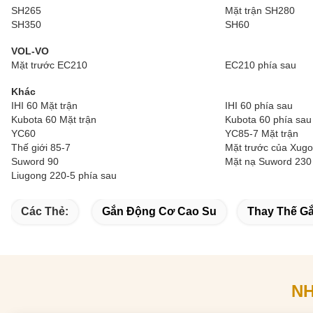
SH265
Mặt trận SH280
SH350
SH60
VOL-VO
Mặt trước EC210
EC210 phía sau
Khác
IHI 60 Mặt trận
IHI 60 phía sau
Kubota 60 Mặt trận
Kubota 60 phía sau
YC60
YC85-7 Mặt trận
Thế giới 85-7
Mặt trước của Xug
Suword 90
Mặt nạ Suword 230
Liugong 220-5 phía sau
Các Thẻ:
Gắn Động Cơ Cao Su
Thay Thế G
N