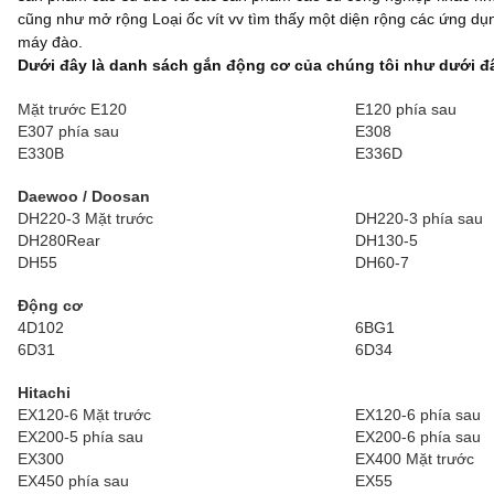
cũng như mở rộng Loại ốc vít vv tìm thấy một diện rộng các ứng dụn
máy đào.
Dưới đây là danh sách gắn động cơ của chúng tôi như dưới đ
Mặt trước E120
E120 phía sau
E307 phía sau
E308
E330B
E336D
Daewoo / Doosan
DH220-3 Mặt trước
DH220-3 phía sau
DH280Rear
DH130-5
DH55
DH60-7
Động cơ
4D102
6BG1
6D31
6D34
Hitachi
EX120-6 Mặt trước
EX120-6 phía sau
EX200-5 phía sau
EX200-6 phía sau
EX300
EX400 Mặt trước
EX450 phía sau
EX55