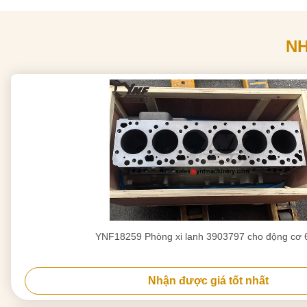
N
YNF18259 Phòng xi lanh 3903797 cho động cơ 
Nhận được giá tốt nhất