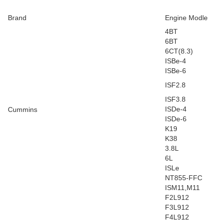
Brand
Engine Modle
4BT
6BT
6CT(8.3)
ISBe-4
ISBe-6
ISF2.8
ISF3.8
ISDe-4
Cummins
ISDe-6
K19
K38
3.8L
6L
ISLe
NT855-FFC
ISM11,M11
F2L912
F3L912
F4L912