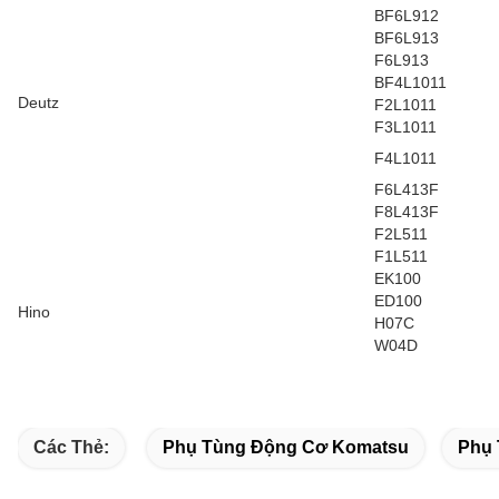
BF6L912
BF6L913
F6L913
BF4L1011
Deutz
F2L1011
F3L1011
F4L1011
F6L413F
F8L413F
F2L511
F1L511
EK100
ED100
Hino
H07C
W04D
Các Thẻ:
Phụ Tùng Động Cơ Komatsu
Phụ 