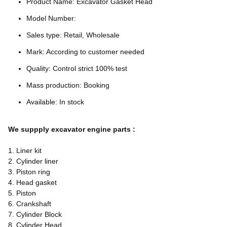
Product Name: Excavator Gasket Head
Model Number:
Sales type: Retail, Wholesale
Mark: According to customer needed
Quality: Control strict 100% test
Mass production: Booking
Available: In stock
We suppply excavator engine parts :
1. Liner kit
2. Cylinder liner
3. Piston ring
4. Head gasket
5. Piston
6. Crankshaft
7. Cylinder Block
8. Cylinder Head